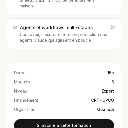
Sheets, Slack, GitHub, Stripe et tes APIs
maison
Agents et workflows multi-étapes
2h
06
Concevoir, mesurer et tenir en production des
agents Claude qui agissent en boucle
Durée
15h
Modules
6
Niveau
Expert
Financement
CPF · OPCO
Organisme
Qualiopi
S'inscrire à cette formation