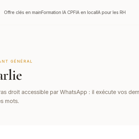
Offre clés en main
Formation IA CPF
IA en local
IA pour les RH
ANT GÉNÉRAL
rlie
ras droit accessible par WhatsApp : il exécute vos de
s mots.